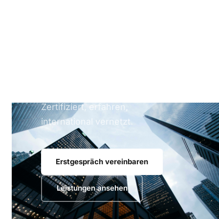
Beratung, die
Projekte bewegt.
Wir beraten Unternehmen
deutschlandweit bei komplexen
IT-Vorhaben — von der
Strategie bis zur Umsetzung.
Zertifiziert, erfahren,
international vernetzt.
Erstgespräch vereinbaren
Leistungen ansehen