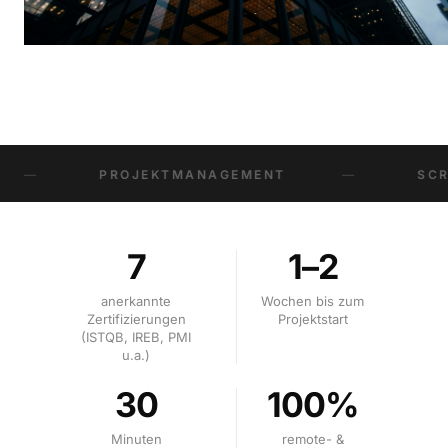
PROJEKTMANAGEMENT
—
SCRUM LEADE
7
1–2
anerkannte
Wochen bis zum
Zertifizierungen
Projektstart
(ISTQB, IREB, PMI
u.a.)
30
100%
Minuten
remote- &