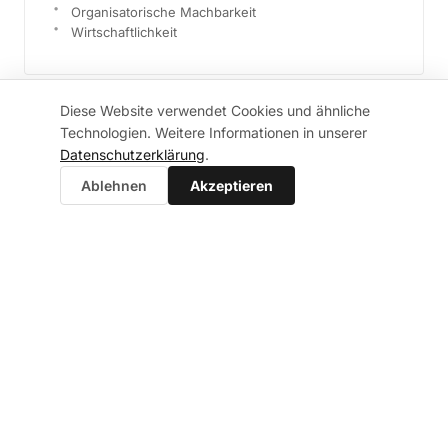
Organisatorische Machbarkeit
Wirtschaftlichkeit
Diese Website verwendet Cookies und ähnliche
Technologien. Weitere Informationen in unserer
Datenschutzerklärung
.
Ablehnen
Akzeptieren
FAQ
Häufige Fragen
Antworten auf die wichtigsten Fragen rund um
Projekt-Initiierung, Business Case und den Einstieg in
die Zusammenarbeit.